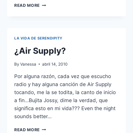
MODA
READ MORE
PARA
MAMÁ,
MUJERES
JÓVENES
Y
LA VIDA DE SERENDIPITY
CHICAS
REGIAS
¿Air Supply?
By
Vanessa
abril 14, 2010
Por alguna razón, cada vez que escucho
radio y hay alguna canción de Air Supply
tocando, me la se todita, la canto de inicio
a fin…Bujita Jossy, dime la verdad, que
significa esto en mi vida??? Even the night
sounds better…
¿AIR
READ MORE