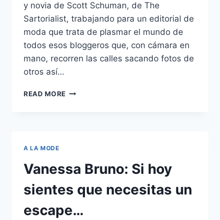
y novia de Scott Schuman, de The
Sartorialist, trabajando para un editorial de
moda que trata de plasmar el mundo de
todos esos bloggeros que, con cámara en
mano, recorren las calles sacando fotos de
otros así…
PARA
READ MORE
TODOS
LOS
FASHION
BLOGGERS
&
A LA MODE
LOVERS:
SCOTT
Vanessa Bruno: Si hoy
SCHUMAN,
GARANCE
sientes que necesitas un
DORÉ
Y
escape…
GIOVANNA