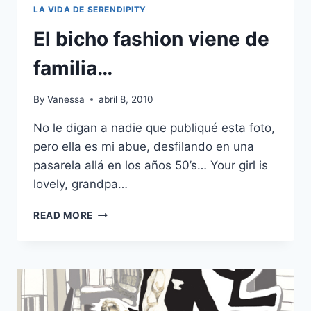
LA VIDA DE SERENDIPITY
El bicho fashion viene de
familia…
By
Vanessa
abril 8, 2010
No le digan a nadie que publiqué esta foto,
pero ella es mi abue, desfilando en una
pasarela allá en los años 50’s… Your girl is
lovely, grandpa…
EL
READ MORE
BICHO
FASHION
VIENE
DE
FAMILIA…