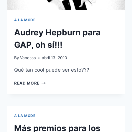
A LA MODE
Audrey Hepburn para
GAP, oh sí!!!
By
Vanessa
abril 13, 2010
Qué tan cool puede ser esto???
AUDREY
READ MORE
HEPBURN
PARA
GAP,
OH
SÍ!!!
A LA MODE
Más premios para los