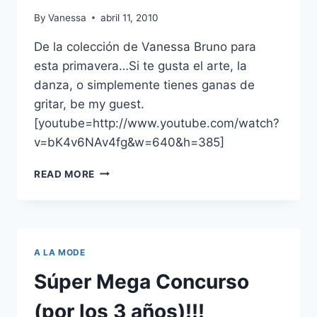
BATTAGLIA
By
Vanessa
abril 11, 2010
De la colección de Vanessa Bruno para
esta primavera…Si te gusta el arte, la
danza, o simplemente tienes ganas de
gritar, be my guest.
[youtube=http://www.youtube.com/watch?
v=bK4v6NAv4fg&w=640&h=385]
VANESSA
READ MORE
BRUNO:
SI
HOY
SIENTES
QUE
A LA MODE
NECESITAS
UN
Súper Mega Concurso
ESCAPE…
(por los 3 años)!!!