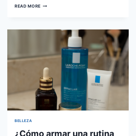
LUMISPA:
READ MORE
CÓMO
OBTENER
UNA
PIEL
LIMPIA
DE
VERDAD
BELLEZA
¿Cómo armar una rutina