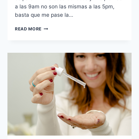
a las 9am no son las mismas a las 5pm,
basta que me pase la…
LES
READ MORE
PRESENTÓ
CERAVÉ:
LA
HIDRATANTE
QUE
SE
VENDE
CADA
SEGUNDO
EN
LOS
ESTADOS
UNIDOS