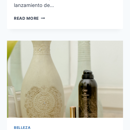
lanzamiento de…
HYALU
READ MORE
B5:
UNA
RUTINA
DE
BELLEZA
PARA
LAS
QUE
NO
TIENEN
TIEMPO
DE
NADA
(PERO
LO
NECESITAN
TODO)
BELLEZA