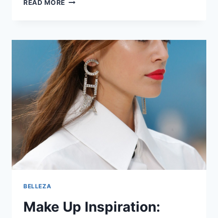
¿CÓMO
READ MORE
OBTENER
TU
TALLA
CORRECTA
DE
BRA?
BELLEZA
Make Up Inspiration: