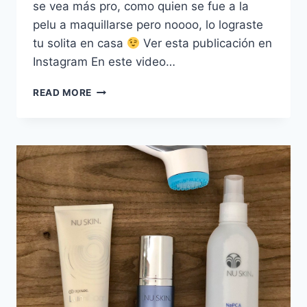
se vea más pro, como quien se fue a la
pelu a maquillarse pero noooo, lo lograste
tu solita en casa
Ver esta publicación en
Instagram En este video…
7
READ MORE
TRUCOS
PARA
LOGRAR
QUE
TU
MAQUILLAJE
SE
VEA
MÁS
PRO