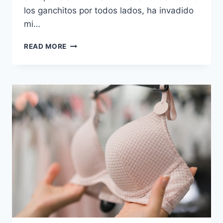
los ganchitos por todos lados, ha invadido
mi…
HAIR
READ MORE
CLIPS
TREND:
CÓMO
LLEVAR
LA
TENDENCIA
DE
LOS
GANCHITOS
CUANDO
YA
NO
TIENES
20’S