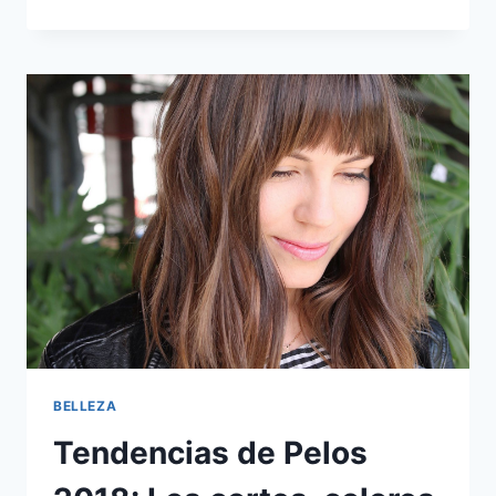
FAVORITOS
DEL
MES,
PARTE
3
–
#NOTSPONSORED
(#SINAUSPICIO)
BELLEZA
Tendencias de Pelos