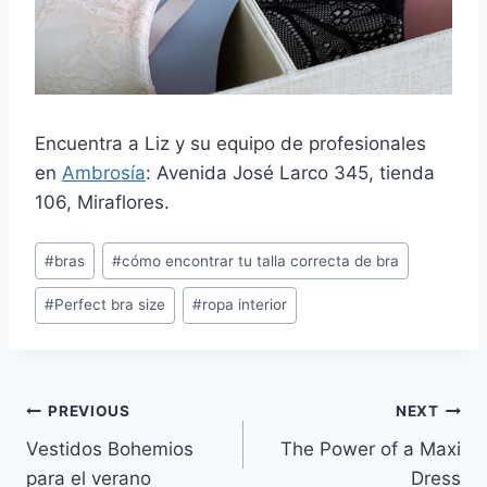
Encuentra a Liz y su equipo de profesionales
en
Ambrosía
: Avenida José Larco 345, tienda
106, Miraflores.
Post
#
bras
#
cómo encontrar tu talla correcta de bra
Tags:
#
Perfect bra size
#
ropa interior
Navegación
PREVIOUS
NEXT
Vestidos Bohemios
The Power of a Maxi
de
para el verano
Dress