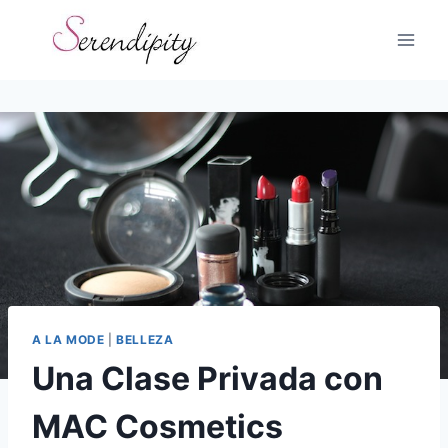
Skip
to
content
A LA MODE
|
BELLEZA
Una Clase Privada con
MAC Cosmetics