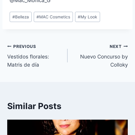
@Mac_Monica_G
Post
#
Belleza
#
MAC Cosmetics
#
My Look
Tags:
Navegación
PREVIOUS
NEXT
Vestidos florales:
Nuevo Concurso by
de
Matris de día
Colloky
entradas
Similar Posts