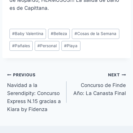
de leopardo, HERMOSOS!!! La salida de baño
es de Capittana.
Post
#
Baby Valentina
#
Belleza
#
Cosas de la Semana
Tags:
#
Pañales
#
Personal
#
Playa
Navegación
PREVIOUS
NEXT
Navidad a la
Concurso de Finde
de
Serendipity: Concurso
Año: La Canasta Final
entradas
Express N.15 gracias a
Kiara by Fidenza