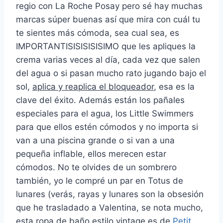
regio con La Roche Posay pero sé hay muchas
marcas súper buenas así que mira con cuál tu
te sientes más cómoda, sea cual sea, es
IMPORTANTISISISISISIMO que les apliques la
crema varias veces al día, cada vez que salen
del agua o si pasan mucho rato jugando bajo el
sol,
aplica y reaplica el bloqueador
, esa es la
clave del éxito. Además están los pañales
especiales para el agua, los Little Swimmers
para que ellos estén cómodos y no importa si
van a una piscina grande o si van a una
pequeña inflable, ellos merecen estar
cómodos. No te olvides de un sombrero
también, yo le compré un par en Totus de
lunares (verás, rayas y lunares son la obsesión
que he trasladado a Valentina, se nota mucho,
esta ropa de baño estilo vintage es de
Petit