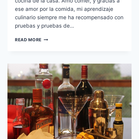
cocina de la casa. Amo comer, y gracias a
ese amor por la comida, mi aprendizaje
culinario siempre me ha recompensado con
pruebas y pruebas de…
LA
READ MORE
MESA
ESTÁ
SERVIDA
I:
HUEVOS,
5
FORMAS