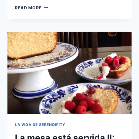
LA
READ MORE
MESA
ESTÁ
SERVIDA
III:
TORTA
DE
CHOCOLATE
LA VIDA DE SERENDIPITY
La mesa está servida II: