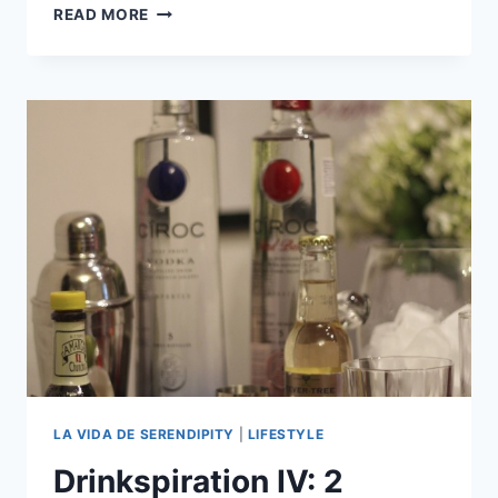
DRINKSPIRATION
READ MORE
V:
ÉL
Y
ELLA,
CAPITÁN
Y
COSMOPOLITAN
LA VIDA DE SERENDIPITY
|
LIFESTYLE
Drinkspiration IV: 2