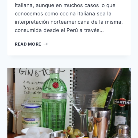
italiana, aunque en muchos casos lo que
conocemos como cocina italiana sea la
interpretación norteamericana de la misma,
consumida desde el Perú a través…
LA
READ MORE
MESA
ESTÁ
SERVIDA
IV:
POLLO
ESTILO
ROMANO
Y
PAPITAS
ROSTIZADAS