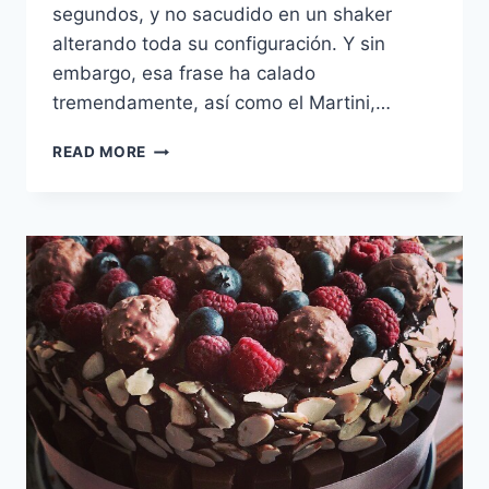
segundos, y no sacudido en un shaker
alterando toda su configuración. Y sin
embargo, esa frase ha calado
tremendamente, así como el Martini,…
DRINKSPIRATION
READ MORE
VII:
MARTINI,
¿CÓMO
PREPARARLO
Y
CÓMO
PEDIRLO?