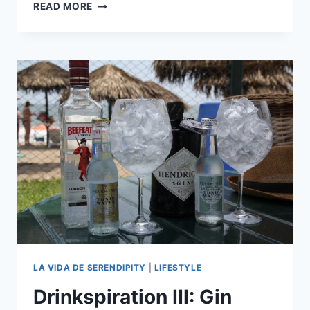
DRINKSPIRATION
READ MORE
IV:
2
COCKTAILS
DE
SAN
VALENTÍN,
MOSCOW
MULE
Y
VODKA
OLD
FASHIONED
LA VIDA DE SERENDIPITY
|
LIFESTYLE
Drinkspiration III: Gin