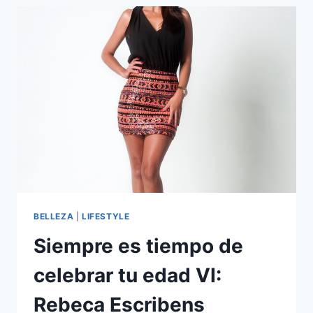
NAVIDAD:
PECHUGA
DE
PAVO
EN
SU
JUGO
Y
CAMOTES
GLASEADOS
BELLEZA
|
LIFESTYLE
Siempre es tiempo de
celebrar tu edad VI:
Rebeca Escribens