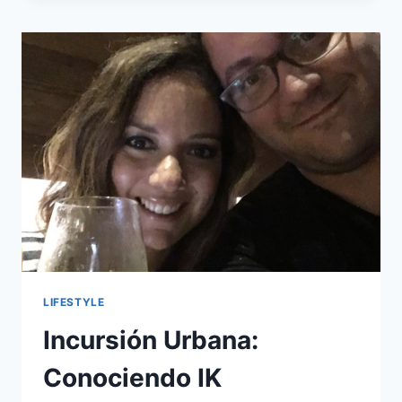
A
TU
BEBÉ
A
QUE
DUERMA
MUY
BIEN
(Y
TU
TAMBIÉN)
LIFESTYLE
Incursión Urbana:
Conociendo IK