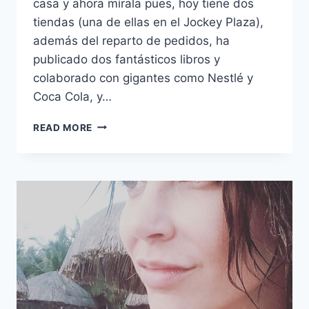
casa y ahora mírala pues, hoy tiene dos
tiendas (una de ellas en el Jockey Plaza),
además del reparto de pedidos, ha
publicado dos fantásticos libros y
colaborado con gigantes como Nestlé y
Coca Cola, y…
SIEMPRE
READ MORE
ES
TIEMPO
DE
CELEBRAR
TU
EDAD
IV:
PALOMA
CASANAVE