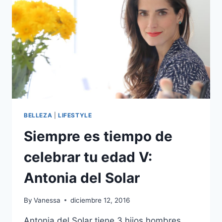
ESA
PERSONA
TAN
ESPECIAL
PARA
NOSOTROS?
BELLEZA
|
LIFESTYLE
Siempre es tiempo de
celebrar tu edad V:
Antonia del Solar
By
Vanessa
diciembre 12, 2016
Antonia del Solar tiene 3 hijos hombres,