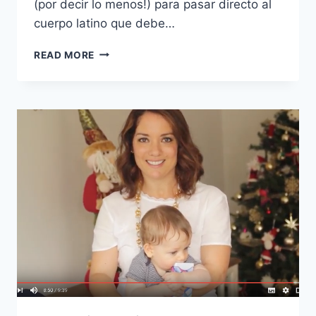
(por decir lo menos!) para pasar directo al
cuerpo latino que debe…
NUTRICIÓN:
READ MORE
10
TIPS
PARA
NO
SUBIR
DE
PESO
ESTA
NAVIDAD