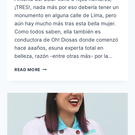
¡TRES!, nada más por eso debería tener un
monumento en alguna calle de Lima, pero
aún hay mucho más tras esta bella mujer.
Como todos saben, ella también es
conductora de Oh! Diosas donde comenzó
hace aaaños, esuna experta total en
belleza, razón -entre otras más- por la…
SIEMPRE
READ MORE
ES
TIEMPO
DE
CELEBRAR
TU
EDAD
V:
ANTONIA
DEL
SOLAR