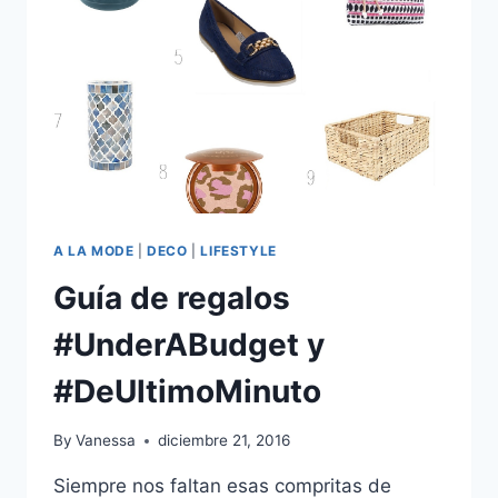
NIÑOS
A LA MODE
|
DECO
|
LIFESTYLE
Guía de regalos
#UnderABudget y
#DeUltimoMinuto
By
Vanessa
diciembre 21, 2016
Siempre nos faltan esas compritas de