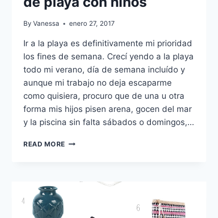
de playa con niños
By
Vanessa
enero 27, 2017
Ir a la playa es definitivamente mi prioridad
los fines de semana. Crecí yendo a la playa
todo mi verano, día de semana incluído y
aunque mi trabajo no deja escaparme
como quisiera, procuro que de una u otra
forma mis hijos pisen arena, gocen del mar
y la piscina sin falta sábados o domingos,…
GUÍA
READ MORE
BÁSICA
PARA
UN
DÍA
DE
PLAYA
CON