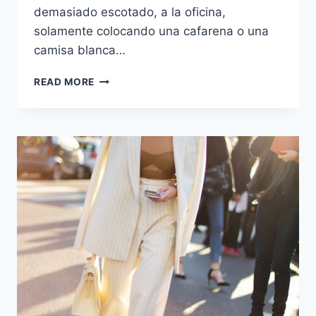
demasiado escotado, a la oficina,
solamente colocando una cafarena o una
camisa blanca…
TEA
READ MORE
TIME
DRESS:
¡NO
DEJES
DE
USAR
TU
VESTIDO
DE
VERANO
ESTE
OTOÑO!