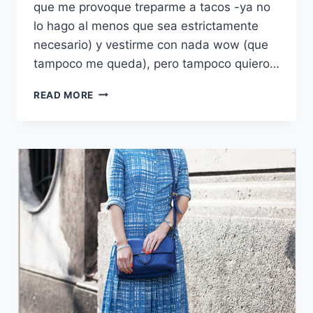
que me provoque treparme a tacos -ya no
lo hago al menos que sea estrictamente
necesario) y vestirme con nada wow (que
tampoco me queda), pero tampoco quiero…
EL
READ MORE
LOOK
DE
HOY:
CON
LOS
LABIOS
COLORADOS