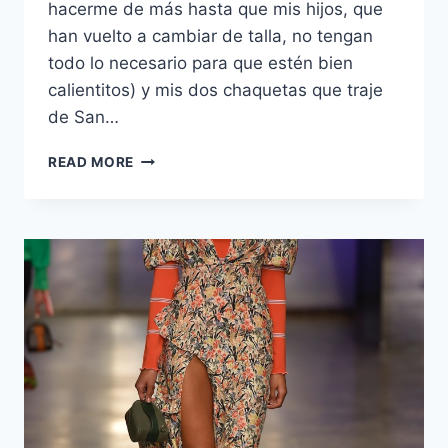
hacerme de más hasta que mis hijos, que
han vuelto a cambiar de talla, no tengan
todo lo necesario para que estén bien
calientitos) y mis dos chaquetas que traje
de San…
¿CÓMO
READ MORE
HACER
PARA
QUE
TUS
LOOKS
DE
INVIERNO
NO
PAREZCAN
ABURRIDOS?