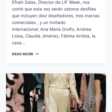
Efraín Salas, Director de LIF Week, nos
contó que esta vez serán catorce desfiles
que incluyen diez diseñadores, tres marcas
comerciales , y un invitado
internacional; Ana María Giulfo, Andrea
Llosa, Claudia Jiménez, Fátima Arrieta, la
casa…
TODO
READ MORE
LO
QUE
NECESITAS
SABER
DEL
#LIFWEEK
PRIMAVERA
VERANO
2016