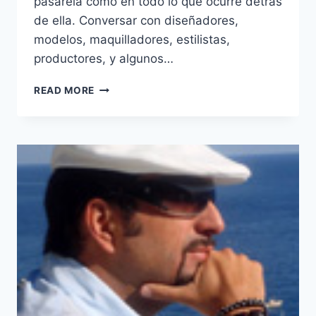
pasarela como en todo lo que ocurre detrás
de ella. Conversar con diseñadores,
modelos, maquilladores, estilistas,
productores, y algunos…
LIFWEEK
READ MORE
OTOÑO
INVIERNO
2015:
UN
PREVIEW