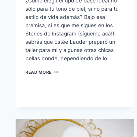
¿Cómo elegir el tipo de base ideal no
sólo para tu tono de piel, si no para tu
estilo de vida además? Bajo esa
premisa, si es que me sigues en los
Stories de Instagram (sígueme acá!),
sabrás que Estée Lauder preparó un
taller para mi y algunas otras chicas
bellas donde, dependiendo de lo…
ESTÉE
READ MORE
LAUDER
DOUBLE
WEAR
CUSHION
STICK
+
CONCURSO