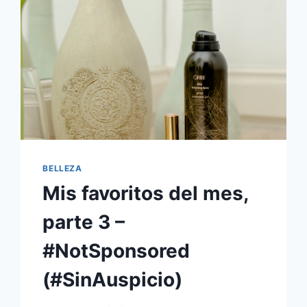
BELLEZA
Mis favoritos del mes,
parte 3 –
#NotSponsored
(#SinAuspicio)