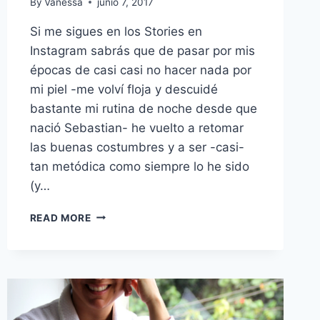
By
Vanessa
junio 7, 2017
Si me sigues en los Stories en
Instagram sabrás que de pasar por mis
épocas de casi casi no hacer nada por
mi piel -me volví floja y descuidé
bastante mi rutina de noche desde que
nació Sebastian- he vuelto a retomar
las buenas costumbres y a ser -casi-
tan metódica como siempre lo he sido
(y…
ESTÉE
READ MORE
LAUDER
RE
NUTRIV
ULTIMATE
LIFT
REGENERATING
YOUTH: