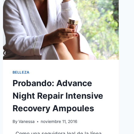
HABLEMOS
DEL
SÉRUM
BELLEZA
Probando: Advance
Night Repair Intensive
Recovery Ampoules
By
Vanessa
noviembre 11, 2016
Como una seguidora leal de la línea