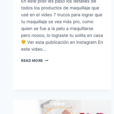
En este post les paso los detalles de
todos los productos de maquillaje que
usé en el video 7 trucos para lograr que
tu maquillaje se vea más pro, como
quien se fue a la pelu a maquillarse
pero noooo, lo lograste tu solita en casa
Ver esta publicación en Instagram En
este video…
7
READ MORE
TRUCOS
PARA
LOGRAR
QUE
TU
MAQUILLAJE
SE
VEA
MÁS
PRO