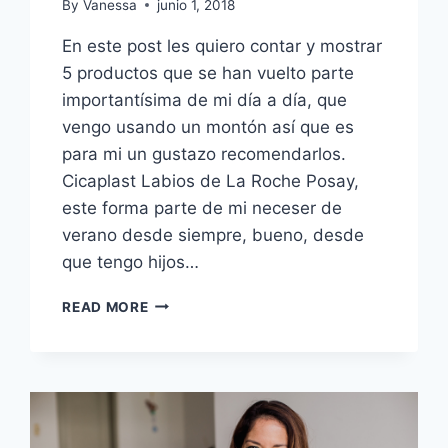
By
Vanessa
junio 1, 2018
En este post les quiero contar y mostrar
5 productos que se han vuelto parte
importantísima de mi día a día, que
vengo usando un montón así que es
para mi un gustazo recomendarlos.
Cicaplast Labios de La Roche Posay,
este forma parte de mi neceser de
verano desde siempre, bueno, desde
que tengo hijos…
MIS
READ MORE
FAVORITOS
DEL
MES,
PARTE
3
–