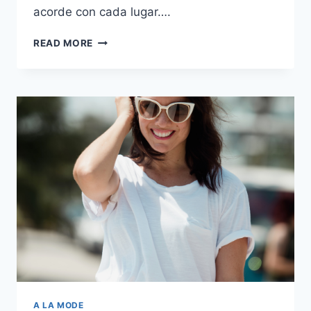
acorde con cada lugar….
CÓMO
READ MORE
USAR
ZAPATILLAS
BLANCAS
A
CUALQUIER
EDAD
A LA MODE