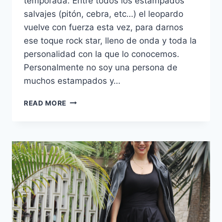
temporada. Entre todos los estampados
salvajes (pitón, cebra, etc…) el leopardo
vuelve con fuerza esta vez, para darnos
ese toque rock star, lleno de onda y toda la
personalidad con la que lo conocemos.
Personalmente no soy una persona de
muchos estampados y…
CÓMO
READ MORE
USAR
ANIMAL
PRINT
HOY:
THE
RETURN
OF
THE
LEOPARD.