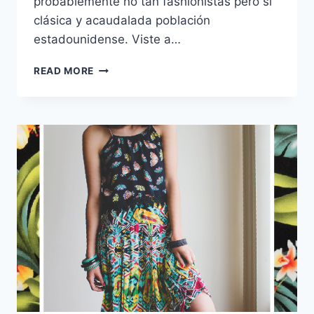
probablemente no tan fashionistas pero sí
clásica y acaudalada población
estadounidense. Viste a…
LOVING
READ MORE
NOW:
LA
COLECCIÓN
PRIMAVERA
VERANO
2015
DE
MICHAEL
KORS