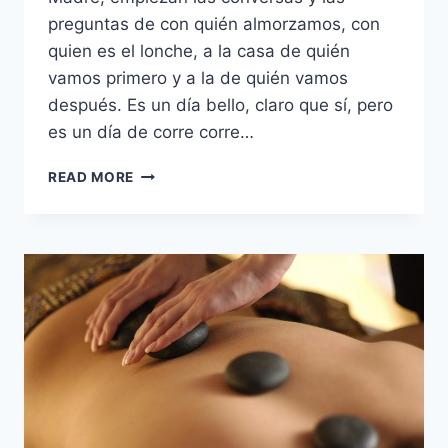
preguntas de con quién almorzamos, con
quien es el lonche, a la casa de quién
vamos primero y a la de quién vamos
después. Es un día bello, claro que sí, pero
es un día de corre corre…
EL
READ MORE
DÍA
DE
MAMÁ:
7
DETALLES
CLÁSICOS
Y
HERMOSOS
PARA
QUE
ELLA
ESTÉ
SÚPER