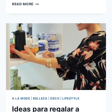
12
READ MORE
TIENDAS
PARA
ENCONTRAR
REGALOS
SÚPER
ESPECIALES
PARA
MAMÁ
A LA MODE
|
BELLEZA
|
DECO
|
LIFESTYLE
Ideas para regalar a