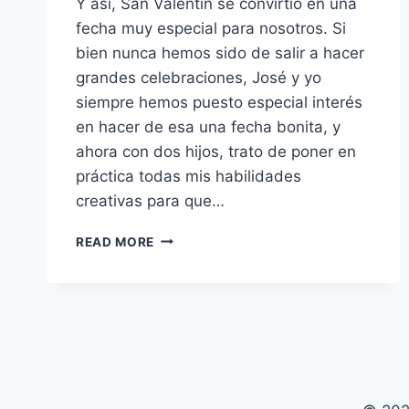
Y así, San Valentin se convirtió en una
fecha muy especial para nosotros. Si
bien nunca hemos sido de salir a hacer
grandes celebraciones, José y yo
siempre hemos puesto especial interés
en hacer de esa una fecha bonita, y
ahora con dos hijos, trato de poner en
práctica todas mis habilidades
creativas para que…
SAN
READ MORE
VALENTÍN:
UN
MENÚ
COMPLETO
PARA
UNA
CENA
EN