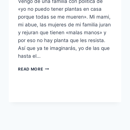
Vengo de una familia con política de
«yo no puedo tener plantas en casa
porque todas se me mueren». Mi mami,
mi abue, las mujeres de mi familia juran
y rejuran que tienen «malas manos» y
por eso no hay planta que les resista.
Así que ya te imaginarás, yo de las que
hasta el…
AHORA
READ MORE
SÍ,
TODAS
PODEMOS
TENER
PLANTAS
EN
CASA