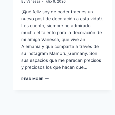
By
Vanessa
julio 6, 2020
(Qué feliz soy de poder traerles un
nuevo post de decoración a esta vida!).
Les cuento, siempre he admirado
mucho el talento para la decoración de
mi amiga Vanessa, que vive an
Alemania y que comparte a través de
su Instagram Mambru_Germany. Son
sus espacios que me parecen precisos
y preciosos los que hacen que…
PLANTAS
READ MORE
PARA
LA
CASA:
CÓMO
ELEGIRLAS
Y