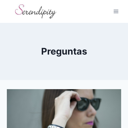
Skip
to
content
Preguntas