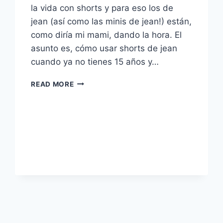
la vida con shorts y para eso los de
jean (así como las minis de jean!) están,
como diría mi mami, dando la hora. El
asunto es, cómo usar shorts de jean
cuando ya no tienes 15 años y…
CÓMO
READ MORE
USAR
SHORTS
DE
JEAN
ESTE
VERANO
2017