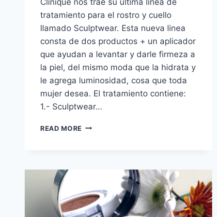
Clinique nos trae su última línea de
tratamiento para el rostro y cuello
llamado Sculptwear. Esta nueva linea
consta de dos productos + un aplicador
que ayudan a levantar y darle firmeza a
la piel, del mismo moda que la hidrata y
le agrega luminosidad, cosa que toda
mujer desea. El tratamiento contiene:
1.- Sculptwear…
PRODUCTO
READ MORE
DE
LA
SEMANA:
LINEA
SCULPTWEAR
DE
CLINIQUE