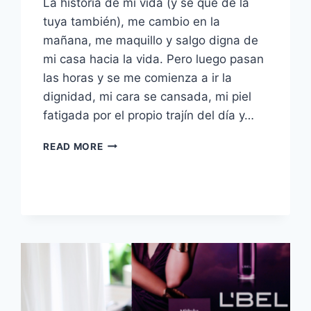
La historia de mi vida (y se que de la
tuya también), me cambio en la
mañana, me maquillo y salgo digna de
mi casa hacia la vida. Pero luego pasan
las horas y se me comienza a ir la
dignidad, mi cara se cansada, mi piel
fatigada por el propio trajín del día y…
PRODUCTO
READ MORE
DE
LA
SEMANA:
DOUBLE
WEAR
TO-
GO
DE
ESTÉE
LAUDER