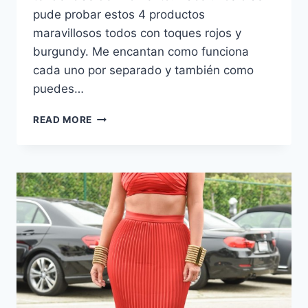
pude probar estos 4 productos
maravillosos todos con toques rojos y
burgundy. Me encantan como funciona
cada uno por separado y también como
puedes…
FULL
READ MORE
ROJO
Y
BURGUNDY
FT.
MAC
COSMETICS