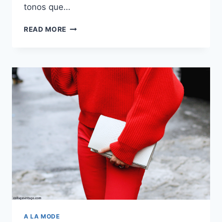
tonos que…
VIERNES
READ MORE
DE
INSPIRACIÓN:
ROJO
A
LA
VENA
A LA MODE