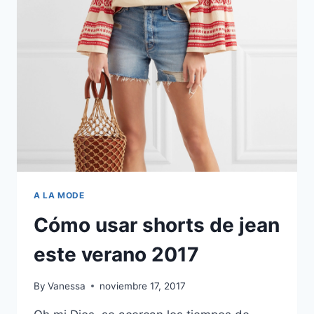
LA
TENDENCIA
QUE
USARÁS
TODO
EL
AÑO
A LA MODE
Cómo usar shorts de jean
este verano 2017
By
Vanessa
noviembre 17, 2017