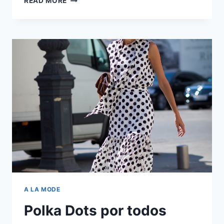
READ MORE
LA
FALDA
QUE
QUERRÁS
USAR
ESTE
VERANO,
LA
FALDA
ENVOLVENTE
A LA MODE
Polka Dots por todos