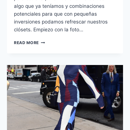
algo que ya teníamos y combinaciones
potenciales para que con pequeñas
inversiones podamos refrescar nuestros
clósets. Empiezo con la foto…
LO
READ MORE
QUE
SE
LLEVA
Y
LO
QUE
QUIERO
LLEVAR