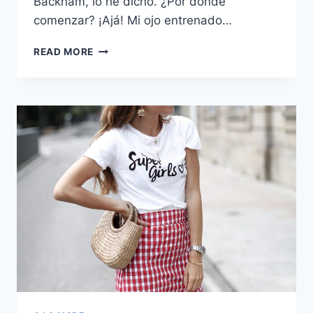
Backham, lo he dicho. ¿Por dónde
comenzar? ¡Ajá! Mi ojo entrenado…
LAS
READ MORE
BOTAS
DE
VICTORIA
BECKHAM
QUE
NECESITO
TENER
ESTE
INVIERNO