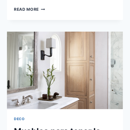
CÓMO
READ MORE
ORGANIZAR
LAS
REVISTAS
DECO