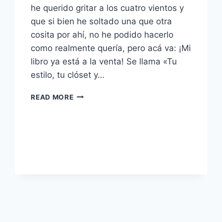
he querido gritar a los cuatro vientos y
que si bien he soltado una que otra
cosita por ahí, no he podido hacerlo
como realmente quería, pero acá va: ¡Mi
libro ya está a la venta! Se llama «Tu
estilo, tu clóset y…
TE
READ MORE
PRESENTO
MI
LIBRO:
TU
ESTILO,
TU
CLÓSET
Y
TÚ.