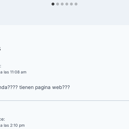
s
:
a las 11:08 am
enda???? tienen pagina web???
ce:
a las 2:10 pm