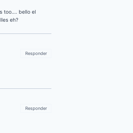
s too…. bello el
lles eh?
Responder
Responder