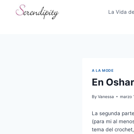
Skip
to
La Vida de
content
A LA MODE
En Oshar
By
Vanessa
marzo 
La segunda parte
(para mi al meno
tema del crochet