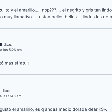
ito y el amarillo….. nop???…. el negrito y gris tan lindo
o muy llamativo …. estan bellos bellos…. lindos los deta
a
dice:
a las 5:26 pm
 más el ‘atul’¡
y
dice:
a las 9:46 am
 gusto el amarillo, es q andas medio dorada dear «S».