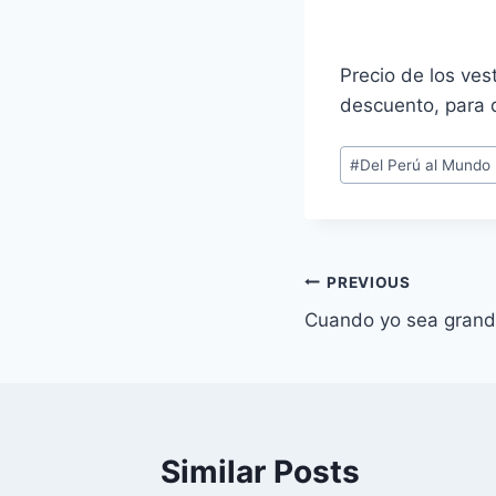
Precio de los ves
descuento, para 
Post
#
Del Perú al Mundo
Tags:
Navegación
PREVIOUS
Cuando yo sea gran
de
entradas
Similar Posts