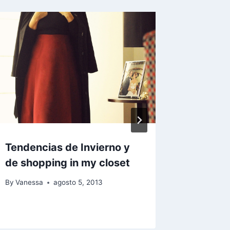
Tendencias de Invierno y
#RutaU
de shopping in my closet
By
Vaness
By
Vanessa
agosto 5, 2013