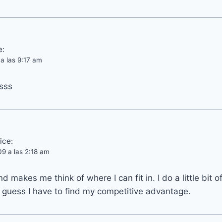
e:
a las 9:17 am
sss
ice:
09 a las 2:18 am
nd makes me think of where I can fit in. I do a little bit o
 guess I have to find my competitive advantage.