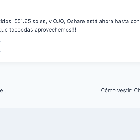
tidos, 551.65 soles, y OJO, Oshare está ahora hasta co
que toooodas aprovechemos!!!
de…
Cómo vestir: Ch