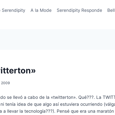
 Serendipity
A la Mode
Serendipity Responde
Bel
itterton»
2, 2009
do se llevó a cabo de la «twitterton». Qué???. La TWIT
ni tenía idea de que algo así estuviera ocurriendo (vál
a llevar la tecnología???). Pensé que era una maratón 