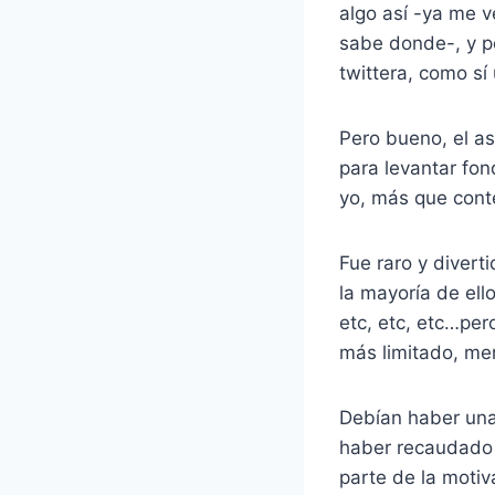
algo así -ya me v
sabe donde-, y pe
twittera, como sí
Pero bueno, el a
para levantar fon
yo, más que cont
Fue raro y divert
la mayoría de ell
etc, etc, etc…per
más limitado, me
Debían haber una
haber recaudado 
parte de la motiv