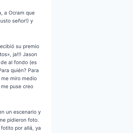
ía, a Ocram que
usto señor!) y
recibió su premio
os», ja!!! Jason
 de al fondo (es
Para quién? Para
re me miro medio
y me puse creo
 en un escenario y
me pidieron foto.
fotito por allá, ya