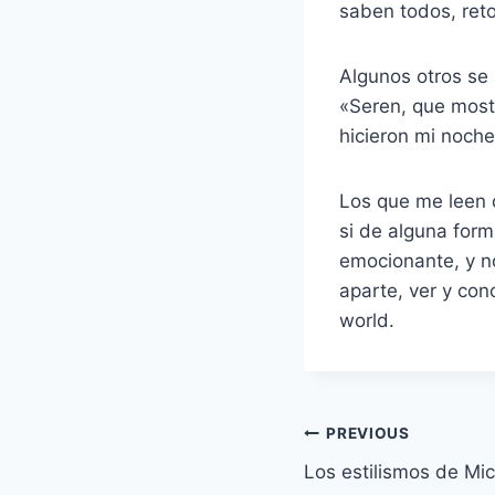
saben todos, re
Algunos otros se 
«Seren, que mostr
hicieron mi noche
Los que me leen 
si de alguna form
emocionante, y no
aparte, ver y con
world.
Navegación
PREVIOUS
Los estilismos de Mi
de