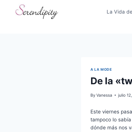
Skip
to
La Vida de
content
A LA MODE
De la «tw
By
Vanessa
julio 1
Este viernes pasa
tampoco lo sabía 
dónde más nos va 