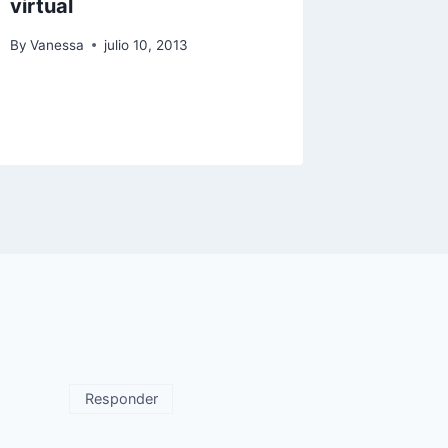
virtual
Awards
By
Vanessa
julio 10, 2013
By
Vaness
Responder