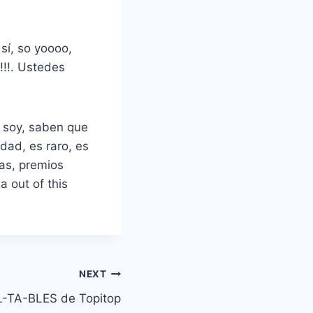
sí, so yoooo,
!!!. Ustedes
 soy, saben que
dad, es raro, es
ias, premios
a out of this
NEXT
L-TA-BLES de Topitop