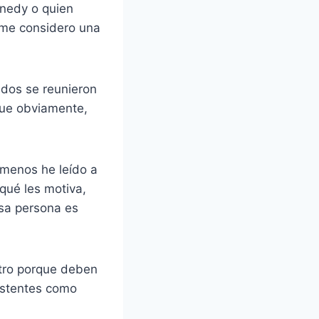
nnedy o quien
o me considero una
ados se reunieron
 que obviamente,
 menos he leído a
qué les motiva,
esa persona es
tro porque deben
istentes como