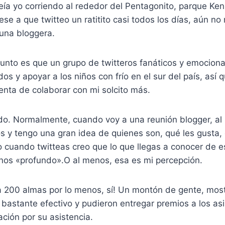
eía yo corriendo al rededor del Pentagonito, parque Ke
se a que twitteo un ratitito casi todos los días, aún n
 una bloggera.
sunto es que un grupo de twitteros fanáticos y emocion
dos y apoyar a los niños con frío en el sur del país, así
enta de colaborar con mi solcito más.
ido. Normalmente, cuando voy a una reunión blogger, al
os y tengo una gran idea de quienes son, qué les gusta, 
o cuando twitteas creo que lo que llegas a conocer de 
nos «profundo».O al menos, esa es mi percepción.
 200 almas por lo menos, sí! Un montón de gente, mos
bastante efectivo y pudieron entregar premios a los as
ación por su asistencia.