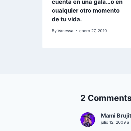
n
cuenta en una gala…o en
cualquier otro momento
10
de tu vida.
By
Vanessa
enero 27, 2010
2 Comment
Mami Bruji
julio 12, 2009 a