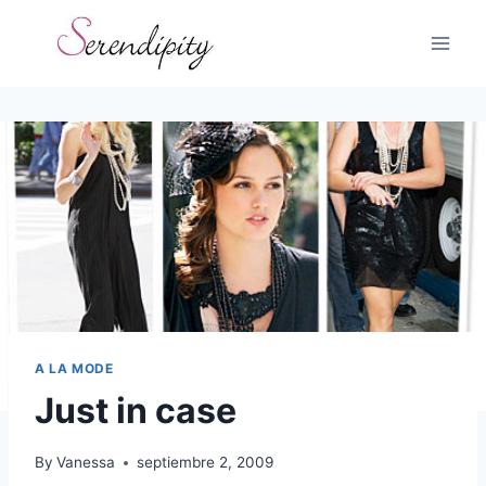
Skip
to
content
A LA MODE
Just in case
By
Vanessa
septiembre 2, 2009