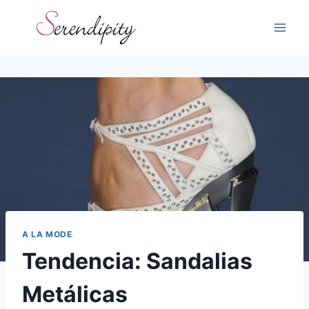
Skip
to
content
A LA MODE
Tendencia: Sandalias
Metálicas