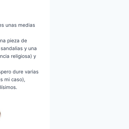
ones unas medias
una pieza de
 sandalias y una
cia religiosa) y
spero dure varias
s mi caso),
lísimos.