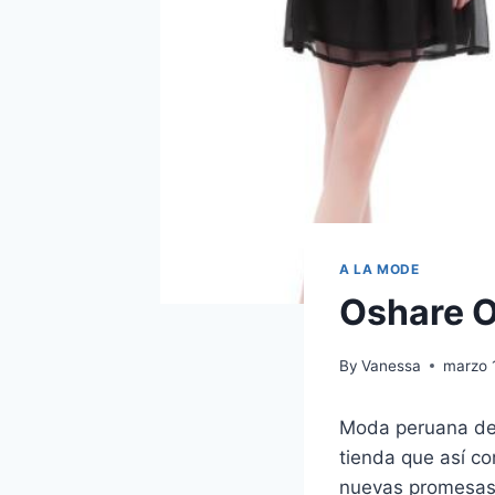
A LA MODE
Oshare 
By
Vanessa
marzo 
Moda peruana de 
tienda que así c
nuevas promesas 