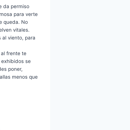
te da permiso
ermosa para verte
te queda. No
elven vitales.
 al viento, para
al frente te
 exhibidos se
des poner,
tallas menos que