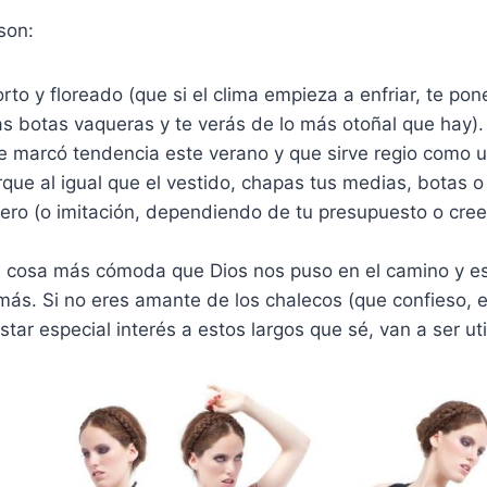
son:
rto y floreado (que si el clima empieza a enfriar, te p
as botas vaqueras y te verás de lo más otoñal que hay).
ue marcó tendencia este verano y que sirve regio como 
rque al igual que el vestido, chapas tus medias, botas o
ro (o imitación, dependiendo de tu presupuesto o creen
 la cosa más cómoda que Dios nos puso en el camino y e
ás. Si no eres amante de los chalecos (que confieso, e
ar especial interés a estos largos que sé, van a ser uti