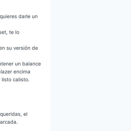
quieres darle un
et, te lo
en su versión de
ntener un balance
 blazer encima
listo calisto.
queridas, el
marcada.