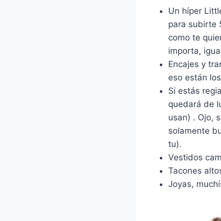
Un híper Litt
para subirte 
como te quie
importa, igua
Encajes y tra
eso están los
Si estás regia
quedará de lu
usan) . Ojo, 
solamente bu
tu).
Vestidos cam
Tacones altos
Joyas, muchí