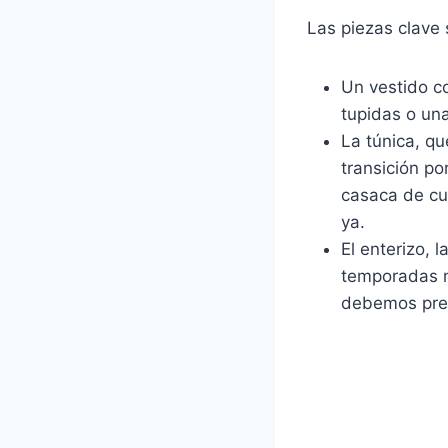
Las piezas clave 
Un vestido co
tupidas o un
La túnica, q
transición po
casaca de cue
ya.
El enterizo,
temporadas m
debemos prest