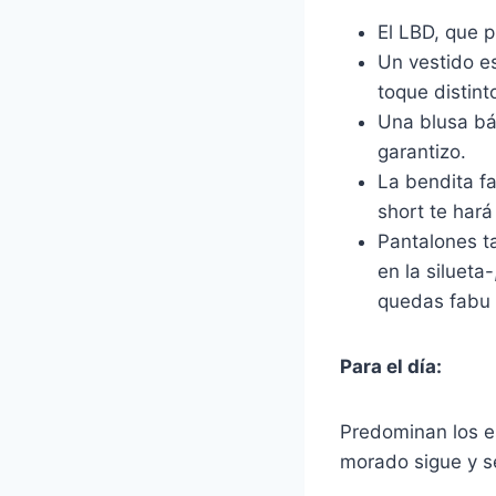
El LBD, que 
Un vestido e
toque distint
Una blusa bás
garantizo.
La bendita f
short te har
Pantalones t
en la silueta
quedas fabu pa
Para el día:
Predominan los es
morado sigue y se