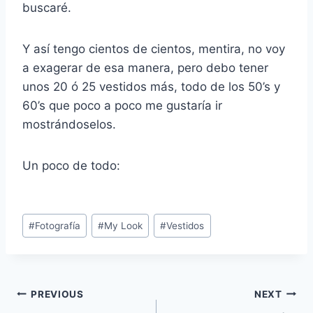
buscaré.
Y así tengo cientos de cientos, mentira, no voy
a exagerar de esa manera, pero debo tener
unos 20 ó 25 vestidos más, todo de los 50’s y
60’s que poco a poco me gustaría ir
mostrándoselos.
Un poco de todo:
Post
#
Fotografía
#
My Look
#
Vestidos
Tags:
Navegación
PREVIOUS
NEXT