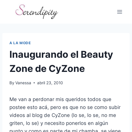
Skip
to
content
A LA MODE
Inaugurando el Beauty
Zone de CyZone
By
Vanessa
abril 23, 2010
Me van a perdonar mis queridos todos que
postee esto acá, pero es que no se como subir
videos al blog de CyZone (lo se, lo se, no me
griten, lo se) y necesito ponerlos en algún
punto y como es parte de mi chamba, se viene