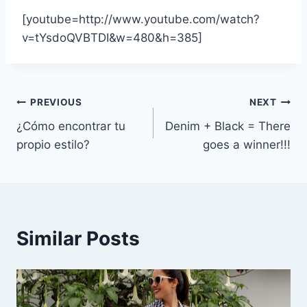
[youtube=http://www.youtube.com/watch?
v=tYsdoQVBTDI&w=480&h=385]
Navegación
PREVIOUS
NEXT
¿Cómo encontrar tu
Denim + Black = There
de
propio estilo?
goes a winner!!!
entradas
Similar Posts