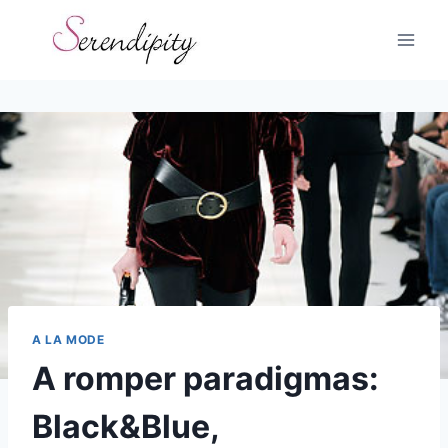
Skip
to
content
A LA MODE
A romper paradigmas:
Black&Blue,