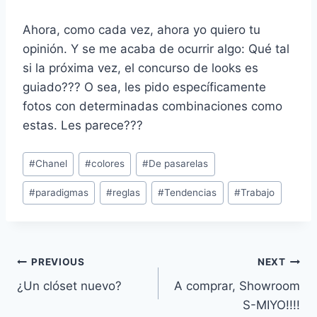
Ahora, como cada vez, ahora yo quiero tu
opinión. Y se me acaba de ocurrir algo: Qué tal
si la próxima vez, el concurso de looks es
guiado??? O sea, les pido específicamente
fotos con determinadas combinaciones como
estas. Les parece???
Post
#
Chanel
#
colores
#
De pasarelas
Tags:
#
paradigmas
#
reglas
#
Tendencias
#
Trabajo
Navegación
PREVIOUS
NEXT
¿Un clóset nuevo?
A comprar, Showroom
de
S-MIYO!!!!