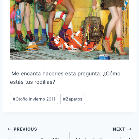
Me encanta hacerles esta pregunta: ¿Cómo
estás tus rodillas?
Post
#
Otoño Invierno 2011
#
Zapatos
Tags:
Navegación
PREVIOUS
NEXT