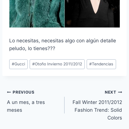
Lo necesitas, necesitas algo con algún detalle
peludo, lo tienes???
Post
#
Gucci
#
Otoño Invierno 2011/2012
#
Tendencias
Tags:
Navegación
PREVIOUS
NEXT
A un mes, a tres
Fall Winter 2011/2012
de
meses
Fashion Trend: Solid
entradas
Colors