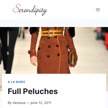
Skip
to
content
A LA MODE
Full Peluches
By
Vanessa
junio 13, 2011