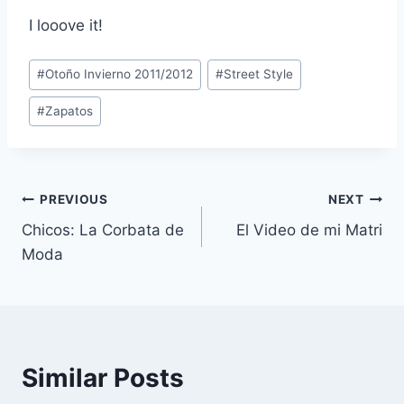
I looove it!
Post
#
Otoño Invierno 2011/2012
#
Street Style
Tags:
#
Zapatos
Navegación
PREVIOUS
NEXT
Chicos: La Corbata de
El Video de mi Matri
de
Moda
entradas
Similar Posts