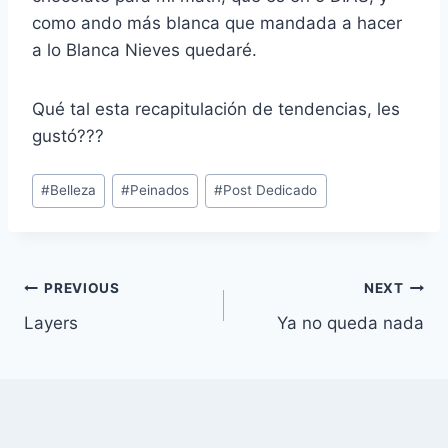
como ando más blanca que mandada a hacer
a lo Blanca Nieves quedaré.
Qué tal esta recapitulación de tendencias, les
gustó???
Post
#
Belleza
#
Peinados
#
Post Dedicado
Tags:
Navegación
PREVIOUS
NEXT
Layers
Ya no queda nada
de
entradas