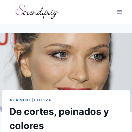
Skip
to
content
A LA MODE
|
BELLEZA
De cortes, peinados y
colores