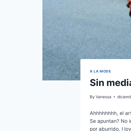
A LA MODE
Sin medi
By
Vanessa
diciemb
Ahhhhhhhh, el art
Se apuntan? No i
por aburrido. I lov