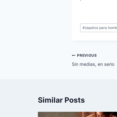
Post
#
zapatos para homb
Tags:
Navegación
PREVIOUS
Sin medias, en serio
de
entradas
Similar Posts