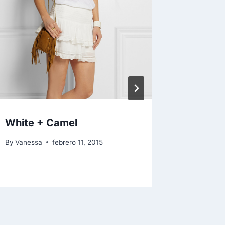
White + Camel
Worksh
Moda d
By
Vanessa
febrero 11, 2015
By
Vaness