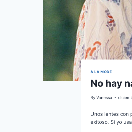
A LA MODE
No hay n
By
Vanessa
diciemb
Unos lentes con 
exitoso. Si yo us