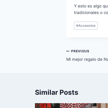
Y esto es algo qu
tradicionales o c
Post
#
Accesorios
Tags:
Navegación
PREVIOUS
Mi mejor regalo de N
de
entradas
Similar Posts