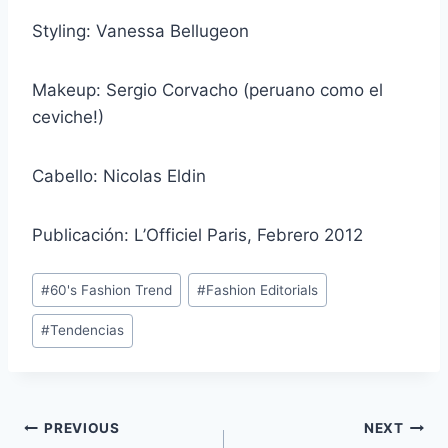
Styling: Vanessa Bellugeon
Makeup: Sergio Corvacho (peruano como el
ceviche!)
Cabello: Nicolas Eldin
Publicación: L’Officiel Paris, Febrero 2012
Post
#
60's Fashion Trend
#
Fashion Editorials
Tags:
#
Tendencias
Navegación
PREVIOUS
NEXT