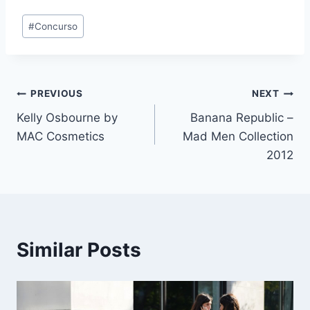
Post
#
Concurso
Tags:
Navegación
PREVIOUS
NEXT
Kelly Osbourne by
Banana Republic –
de
MAC Cosmetics
Mad Men Collection
entradas
2012
Similar Posts