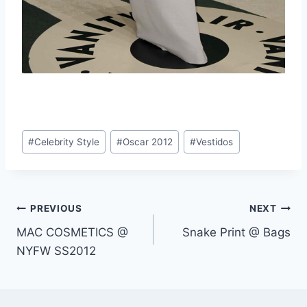
Post
#
Celebrity Style
#
Oscar 2012
#
Vestidos
Tags:
Navegación
PREVIOUS
NEXT
MAC COSMETICS @
Snake Print @ Bags
de
NYFW SS2012
entradas