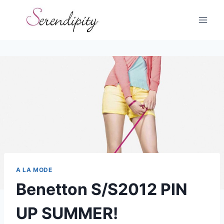
Skip
to
content
A LA MODE
Benetton S/S2012 PIN
UP SUMMER!