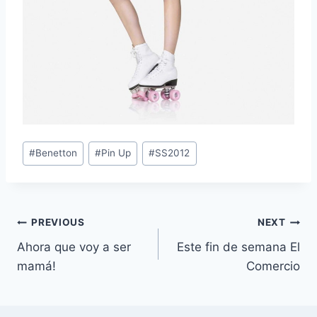
Post
#
Benetton
#
Pin Up
#
SS2012
Tags:
Navegación
PREVIOUS
NEXT
Ahora que voy a ser
Este fin de semana El
de
mamá!
Comercio
entradas