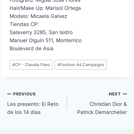
Hair/Make Up: Marisol Ortega
Modelo: Micaela Galvez
Tiendas CP:
Salaverry 3285, San Isidro
Manuel Olguín 511, Monterrico
Boulevard de Asia
Post
#
CP - Claudia Paez
#
Fashion Ad Campaigns
Tags:
Navegación
PREVIOUS
NEXT
Les presento: El Reto
Christian Dior &
de
de los 14 días
Patrick Demarchelier
entradas