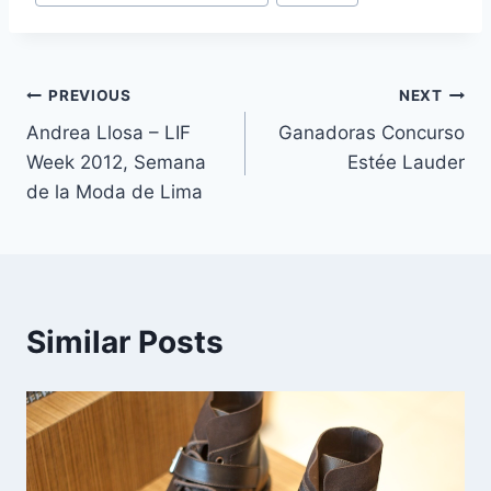
Navegación
PREVIOUS
NEXT
Andrea Llosa – LIF
Ganadoras Concurso
de
Week 2012, Semana
Estée Lauder
entradas
de la Moda de Lima
Similar Posts