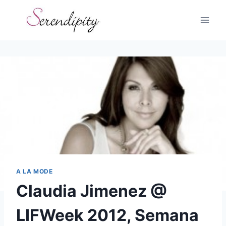
Skip
to
content
A LA MODE
Claudia Jimenez @
LIFWeek 2012, Semana