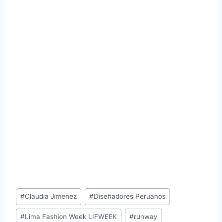
Post
#
Claudia Jimenez
#
Diseñadores Peruanos
Tags:
#
Lima Fashion Week LIFWEEK
#
runway