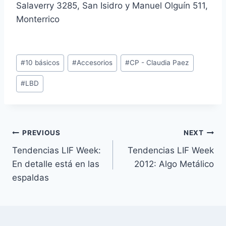
Salaverry 3285, San Isidro y Manuel Olguín 511,
Monterrico
Post
#
10 básicos
#
Accesorios
#
CP - Claudia Paez
Tags:
#
LBD
Navegación
PREVIOUS
NEXT
Tendencias LIF Week:
Tendencias LIF Week
de
En detalle está en las
2012: Algo Metálico
entradas
espaldas