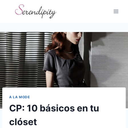
Skip
to
content
A LA MODE
CP: 10 básicos en tu
clóset