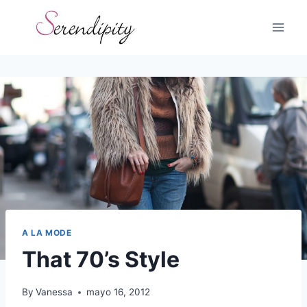
Skip
to
content
A LA MODE
That 70’s Style
By
Vanessa
mayo 16, 2012