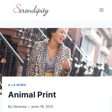
Skip
to
content
A LA MODE
Animal Print
By
Vanessa
junio 18, 2012