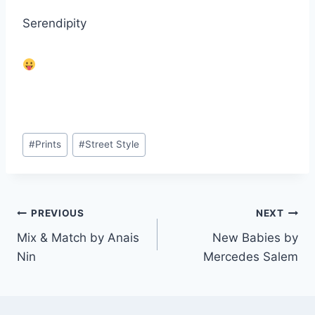
Serendipity
Post
#
Prints
#
Street Style
Tags:
Navegación
PREVIOUS
NEXT
Mix & Match by Anais
New Babies by
de
Nin
Mercedes Salem
entradas