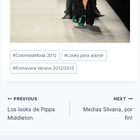
Post
#
ColombiaModa 2012
#
Looks para adorar
Tags:
#
Primavera Verano 2012/2013
Navegación
PREVIOUS
NEXT
Los looks de Pippa
Medias Silvana, por
de
Middleton
fin!
entradas