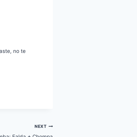
ste, no te
NEXT
eba: Falda + Chompa