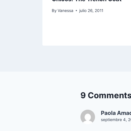
By
Vanessa
julio 26, 2011
12
9 Comment
Paola Ama
septiembre 4, 2