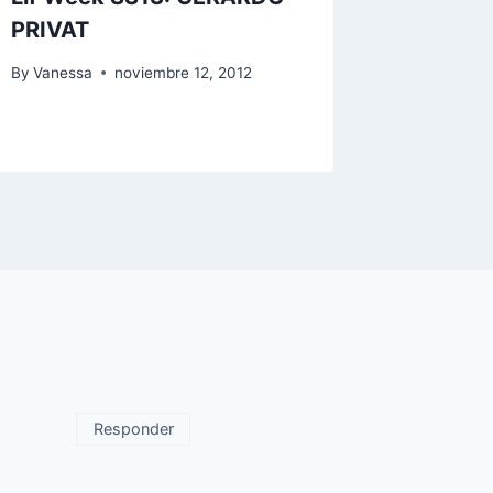
PRIVAT
alegría,
corazó
By
Vanessa
noviembre 12, 2012
By
Vaness
Responder