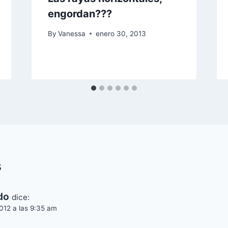
engordan???
By
Vanessa
enero 30, 2013
s
do
dice:
012 a las 9:35 am