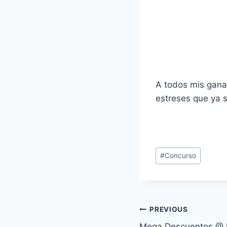
A todos mis gana
estreses que ya 
Post
#
Concurso
Tags:
Navegación
PREVIOUS
Mega Descuentos @ 