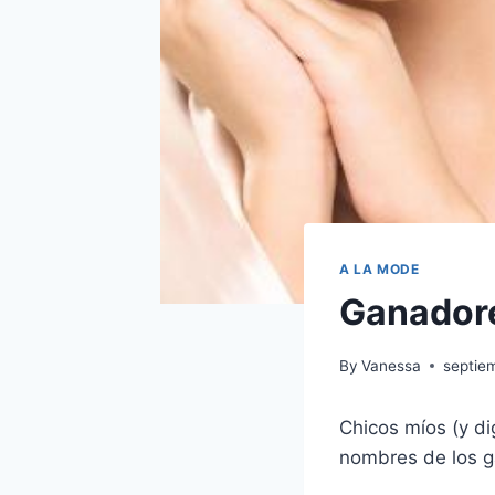
A LA MODE
Ganadore
By
Vanessa
septie
Chicos míos (y di
nombres de los g