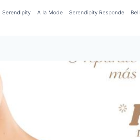
 Serendipity
A la Mode
Serendipity Responde
Bel