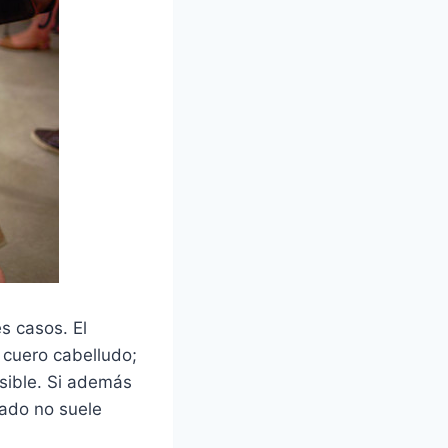
es casos. El
 cuero cabelludo;
osible. Si además
gado no suele