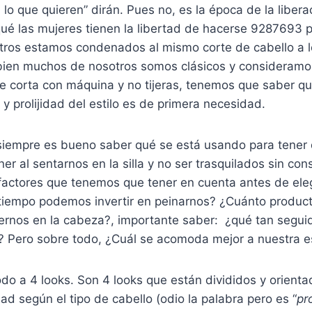
lo que quieren” dirán. Pues no, es la época de la liberac
qué las mujeres tienen la libertad de hacerse 9287693 
otros estamos condenados al mismo corte de cabello a l
 bien muchos de nosotros somos clásicos y consideram
e corta con máquina y no tijeras, tenemos que saber qu
 y prolijidad del estilo es de primera necesidad.
siempre es bueno saber qué se está usando para tener 
er al sentarnos en la silla y no ser trasquilados sin con
factores que tenemos que tener en cuenta antes de eleg
 tiempo podemos invertir en peinarnos? ¿Cuánto produc
ernos en la cabeza?, importante saber: ¿qué tan seguid
 Pero sobre todo, ¿Cuál se acomoda mejor a nuestra e
do a 4 looks. Son 4 looks que están divididos y orienta
ad según el tipo de cabello (odio la palabra pero es “
pr