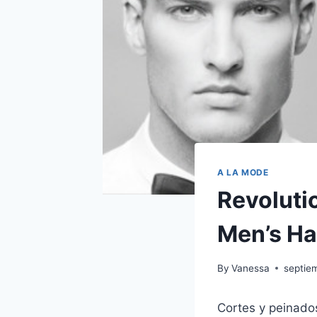
A LA MODE
Revoluti
Men’s Ha
By
Vanessa
septie
Cortes y peinado