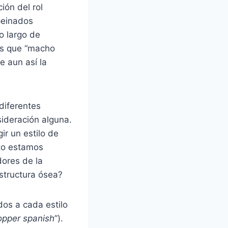
ión del rol
peinados
o largo de
os que “macho
e aun así la
diferentes
sideración alguna.
ir un estilo de
to estamos
ores de la
structura ósea?
dos a cada estilo
opper spanish
”).