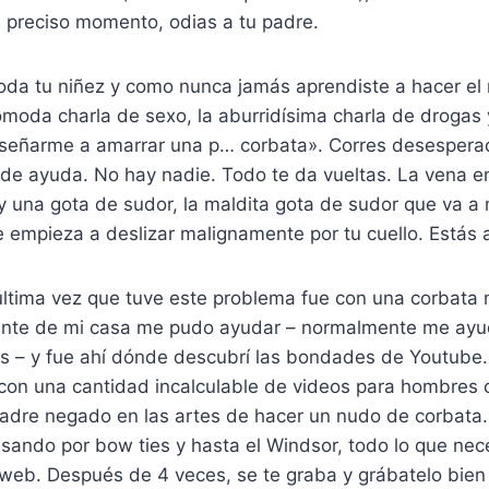
preciso momento, odias a tu padre.
oda tu niñez y como nunca jamás aprendiste a hacer el
moda charla de sexo, la aburridísima charla de drogas 
señarme a amarrar una p… corbata». Corres desesper
de ayuda. No hay nadie. Todo te da vueltas. La vena en
y una gota de sudor, la maldita gota de sudor que va a
e empieza a deslizar malignamente por tu cuello. Estás
ltima vez que tuve este problema fue con una corbata m
gilante de mi casa me pudo ayudar – normalmente me ayu
s – y fue ahí dónde descubrí las bondades de Youtube.
 con una cantidad incalculable de videos para hombres
padre negado en las artes de hacer un nudo de corbata
asando por bow ties y hasta el Windsor, todo lo que nece
web. Después de 4 veces, se te graba y grábatelo bien 