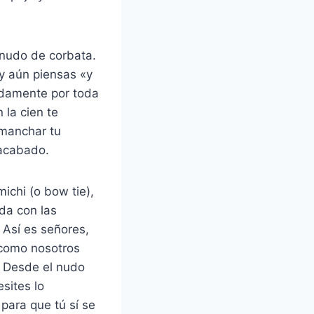
 nudo de corbata.
y aún piensas «y
adamente por toda
 la cien te
 manchar tu
 acabado.
ichi (o bow tie),
da con las
 Así es señores,
 como nosotros
. Desde el nudo
sites lo
para que tú sí se