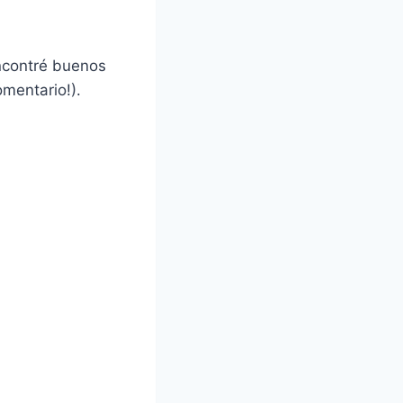
ncontré buenos
omentario!).