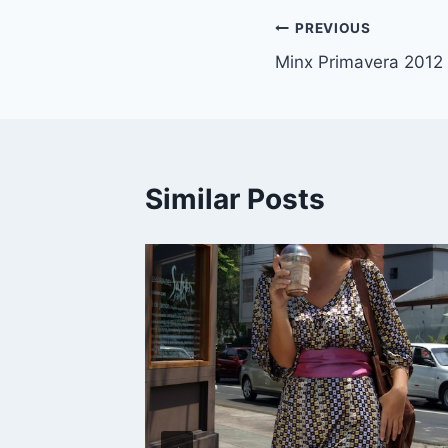
Navegación
PREVIOUS
Minx Primavera 2012
de
entradas
Similar Posts