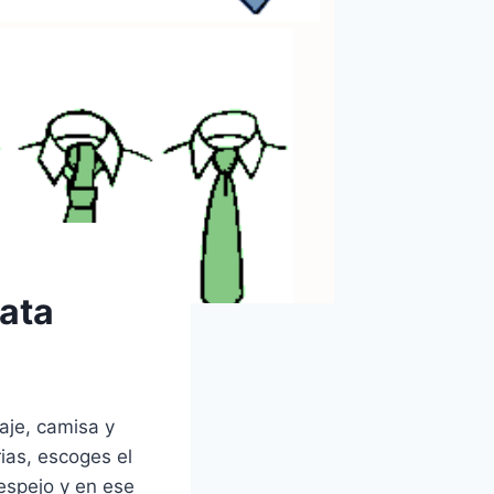
bata
raje, camisa y
ias, escoges el
espejo y en ese