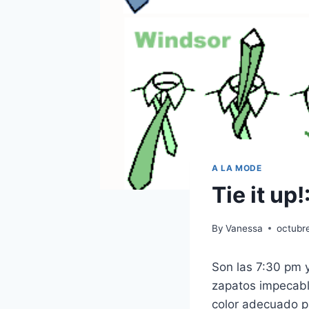
A LA MODE
Tie it up
By
Vanessa
octubr
Son las 7:30 pm y
zapatos impecable
color adecuado pa