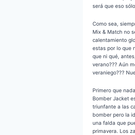
será que eso sól
Como sea, siempr
Mix & Match no se
calentamiento glo
estas por lo que 
que ni qué, antes
verano??? Aún me
veraniego??? Nues
Primero que nada,
Bomber Jacket es
triunfante a las 
bomber pero la i
una falda que pu
primavera. Los za