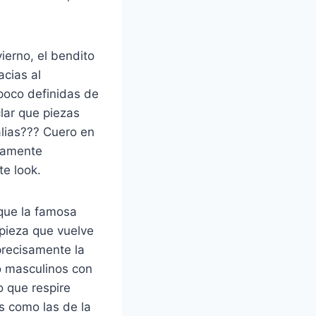
erno, el bendito
acias al
poco definidas de
lar que piezas
alias??? Cuero en
osamente
te look.
 que la famosa
 pieza que vuelve
precisamente la
o masculinos con
o que respire
as como las de la