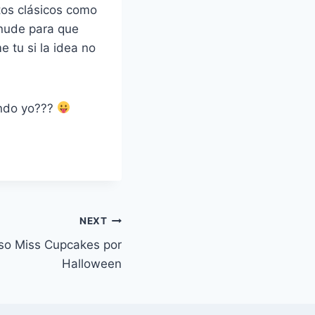
tos clásicos como
 nude para que
e tu si la idea no
endo yo???
NEXT
so Miss Cupcakes por
Halloween