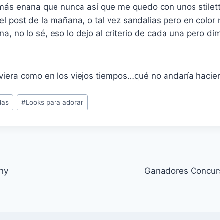
 más enana que nunca así que me quedo con unos stilet
el post de la mañana, o tal vez sandalias pero en color
rna, no lo sé, eso lo dejo al criterio de cada una pero dim
tuviera como en los viejos tiempos…qué no andaría haci
das
#
Looks para adorar
nny
Ganadores Concur