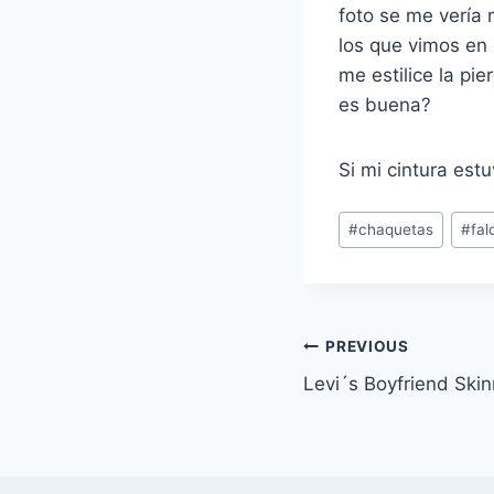
foto se me vería
los que vimos en 
me estilice la pie
es buena?
Si mi cintura es
Post
#
chaquetas
#
fal
Tags:
Navegación
PREVIOUS
Levi´s Boyfriend Ski
de
entradas