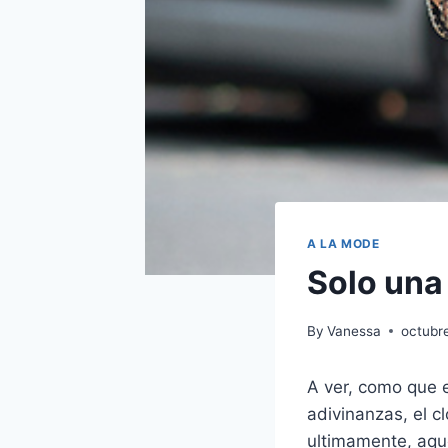
A LA MODE
Solo una
By
Vanessa
octubr
A ver, como que e
adivinanzas, el 
ultimamente, aque