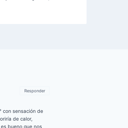
By
Vaness
Responder
° con sensación de
riría de calor,
, es bueno que nos