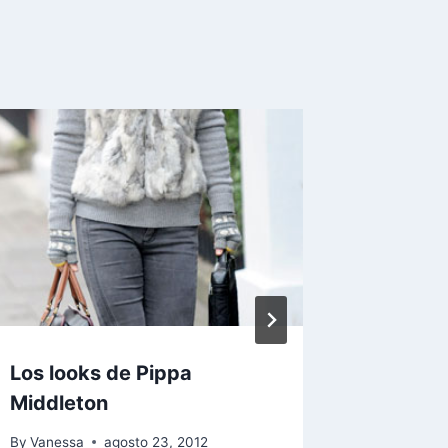
Los looks de Pippa
Andrea 
Middleton
Colomb
Primav
By
Vanessa
agosto 23, 2012