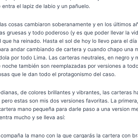
 entra el lapiz de labio y un pañuelo.
las cosas cambiaron soberanamente y en los últimos añ
ras gruesas y todo poderoso (y es que poder llevar la v
l que ha reinado. Hasta el sol de hoy lo llevo para el día
para andar cambiando de cartera y cuando chapo una 
la por todo Lima. Las carteras neutrales, en negro y m
 noche también son reemplazadas por versiones a todo c
osas que le dan todo el protagonismo del caso.
dianas, de colores brillantes y vibrantes, las carteras 
pero estas son mis dos versiones favoritas. La primera
a cartera mano pequeña para darle paso a una version m
entra mucho y se lleva así:
acompaña la mano con la que cargarás la cartera con bra